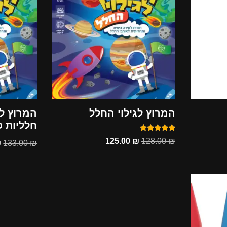
המרוץ לגילוי החלל
המרוץ לג
חלליות 
דורג
125.00
₪
128.00
₪
₪
133.00
₪
5.00
מתוך 5