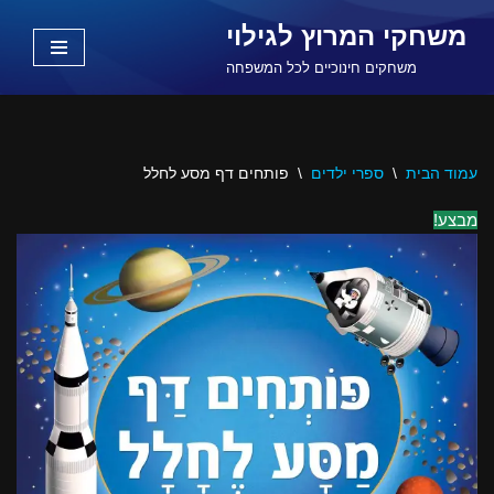
משחקי המרוץ לגילוי
Skip
משחקים חינוכיים לכל המשפחה
to
content
עמוד הבית
\
ספרי ילדים
\
פותחים דף מסע לחלל
מבצע!