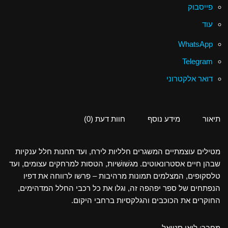
פייסבוק
עוד
WhatsApp
Telegram
דואר אלקטרוני
תיאור
מידע נוסף
חוות דעת (0)
מטילים עוצמתיים המשגרים חלליות לירח, ועד תחנות חלל ענקיות
שבהן חיים אסטרונאוטים. מגשׁושׁיות, הטסות למרחקים עצומים, ועד
טלסקופים, המצלמים תמונות מרהיבות – פִרשו לרווחה את דפיו
הנפתחים של ספר יפהפה זה, וגלו את כל רכבי החלל המדהימים,
החוקרים את הכוכבים והגלקסיות ברחבי היקום.
מחבר: לואי סטואל