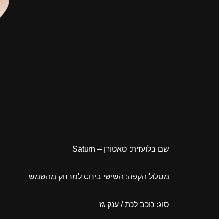
שם בלועזית: סאטורן – Saturn
מסלול הקפה: השישי ביחס למרחק מהשמש
סוג: כוכב לכת / ענק גז