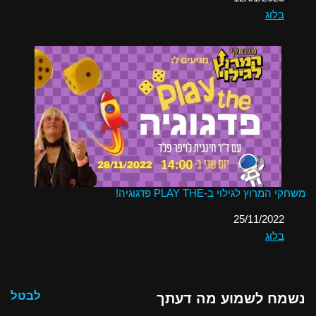
בלוג
בהקשר ל-
משחקי המרוץ לגילוי ב-PLAY THE פדגוגיה!
תאריך
25/11/2022
בלוג
בהקשר ל-
לבטל
נשמח לשמוע מה דעתך