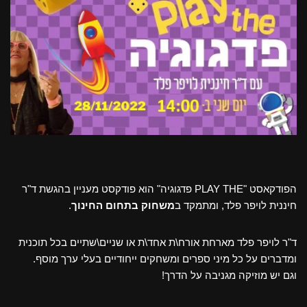
הפודקאסט "PLAY THE פדגוגיה" הוא פודקסט מעניין בהגשת ד"ר
חיננית לויפר פלד, ומתמקד ב
משחוק בתחום החינוך
.
ד"ר לויפר פלד מארחת אורח\ת אחד\ת או שניים\שתיים בכל תוכנית
ומדברים על כל מיני ספרים ומשחקים ייחודיים בעלי ערך מוסף.
וגם יש מוזיקה מגניבה על הדרך!