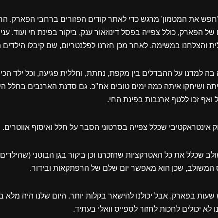
חפש את המטמון' מרגש כדי לאתר קודים הפזורים ברחבי הפארק. הר
ל הפארק, כולל צפייה בפסל דינוזאור ענק, ביקור בפינת חי ועוד. ענינ
ית והצלחנו במשימה. לאחר מכן חזרנו לפלנטריום, שם קיבלו הילדים
 למדנו על ההבדלים בין מקפת, נחתת, וחללית פגיעה, וכל ילד הכין
תה ושיחקו איתה כמה ימים טובים אח"כ. גם סדנת הארנבים בחלל הי
 ואף זכו ללטף ארנבות בפינת החי.
 אינטראקטיבי שכלל צפייה בסרטוני הסבר על חלל ואיסוף אווטרים.
ב שכלל את כל האטרקציות שהזכרנו וכן ביקור בגן הבוטני (שהילדים הח
 המשולב, שכן הוא מאפשר יום שלם של הרפתקאות ובידור.
 שעות בפארק, אבל יכולנו להישאר בקלות יותר. היום שלנו היה מלא
ו לא יכולים לחכות לחזור לספייס וואלי בעתיד.