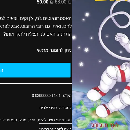
50.00
₪
68.00
₪
מבוסס על
דירוגים של
לקוחות
האסטרונאוטים ג'ני, צ'ן וקים יוצאים
להם, ואיתו גם רובי הרובוט. אבל לפת
התחנה. האם ג'ני תצליח לתקן אותו?
ניתן להזמנה מראש
הו
מק"ט:
0-03900003143-1
קטגוריה:
ספרי ילדים
תגיות:
אני רוצה להיות
,
חלל
,
מדע
,
ספרות ילדי
רוצה לספר לחברים?