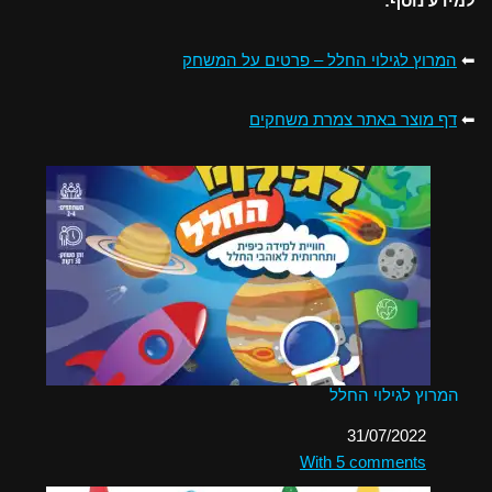
למידע נוסף:
⬅
המרוץ לגילוי החלל – פרטים על המשחק
⬅
דף מוצר באתר צמרת משחקים
המרוץ לגילוי החלל
תאריך
31/07/2022
בהקשר ל-
With 5 comments