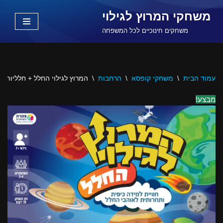
משחקי המרוץ לגילוי
Skip
משחקים חינוכיים לכל המשפחה
to
content
עמוד הבית
\
משחקי קופסא
\
הרחבות
\
המרוץ לגילוי החלל + חלליות פ
מבצע!