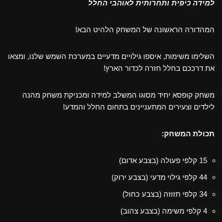
למידה כיפית ותחרותית לאוהבי החלל
המהדורה הראשונה של המשחק הלהיט הבא!
השלימו משימות, איספו גילויים מדעיים במערכת השמש שלנו, ומצאו
את דרככם בחלל חזרה לכדור הארץ!
משחק קופסא יחיד מסוגו המשלב למידה ומכניקת משחק מהנה
לילדים וצעירים המתעניינים בתחום החלל והמדע!
תכולת המשחק:
15 קלפי פעולה (בצבע אדום)
44 קלפי גילוי מדעי (בצבע ירוק)
34 קלפי תזוזה (בצבע כחול)
4 קלפי משימה (בצבע צהוב)