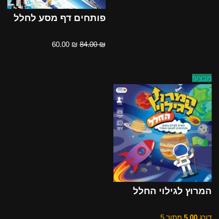
פותחים דף מסע לחלל
60.00
₪
84.00
₪
מבצע!
המרוץ לגילוי החלל
דורג
5.00
מתוך 5