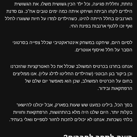
נחתת, וחללית פגיעה, וכל ילד הכין גשושית משלו. את הגשושית
הילדים לקחו הביתה ושיחקו איתה כמה ימים טובים אח"כ. גם סדנת
הארנבים בחלל הייתה להיט, כשהילדים למדו על חיות ששוגרו לחלל
ואף זכו ללטף ארנבות בפינת החי.
לסיום היום, שיחקנו במשחק אינטראקטיבי שכלל צפייה בסרטוני
הסבר על חלל ואיסוף אווטרים.
אנחנו בחרנו בכרטיס המשולב שכלל את כל האטרקציות שהזכרנו
וכן ביקור בגן הבוטני (שהילדים החליטו לדלג עליו). אנו ממליצים
בחום על הכרטיס המשולב, שכן הוא מאפשר יום שלם של
הרפתקאות ובידור.
בסך הכל, בילינו כמעט שש שעות בפארק, אבל יכולנו להישאר
בקלות יותר. היום שלנו היה מלא בהתרגשות, הרפתקאות וחוויות
בלתי נשכחות. אנחנו לא יכולים לחכות לחזור לספייס וואלי בעתיד.