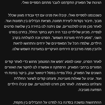
הגינות של הפארק התקדמנו לעבר מתחם הספייס וואלי.
כשנכנסנו לספייס וואלי, קיבלו את פנינו עם דף עבודה מגוון שכלל
מבוך, חיבור נקודות ליצירת תמונה, מציאת הבדלים בין תמונות ועוד.
לאחר מכן פנינו לפלנטריום, שם ניתנה לנו בחירה בין שלושה סרטים
לצפייה. מכיוון שלילדינו כבר היה רקע בחקר החלל, בחרנו בסרט
השני, "מסע לירחי מערכת השמש". הסרט זכה להצלחה בקרב
הילדים, שלמדו הכל על המאפיינים של ירחים והתרגשו לראות
ולהבין ממה מורכבים הירחים העיקריים במערכת השמש שלנו.
לאחר הסרט, יצאנו למסע 'חפש את המטמון' מרגש כדי לאתר קודים
הפזורים ברחבי הפארק. הרפתקה זו אפשרה לנו לחקור את האזורים
השונים של הפארק, כולל צפייה בפסל דינוזאור ענק, ביקור בפינת חי
ועוד. ענינו על שאלות מעניינות, פיצחנו קודים לשיגור החללית
והצלחנו במשימה. לאחר מכן חזרנו לפלנטריום, שם קיבלו הילדים
הפתעה מגניבה.
ההתרגשות נמשכה בסדנה בה למדנו על ההבדלים בין מקפת,