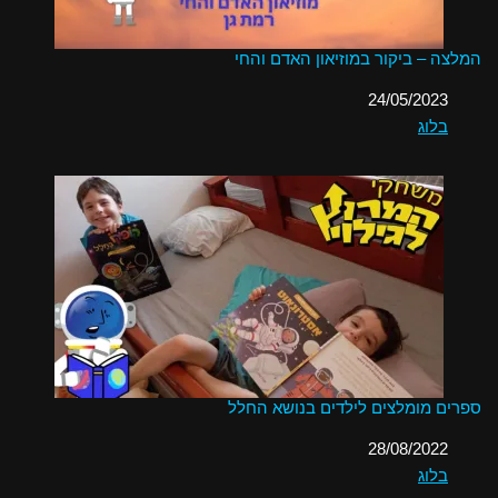
המלצה – ביקור במוזיאון האדם והחי
תאריך
24/05/2023
בלוג
בהקשר ל-
ספרים מומלצים לילדים בנושא החלל
תאריך
28/08/2022
בלוג
בהקשר ל-