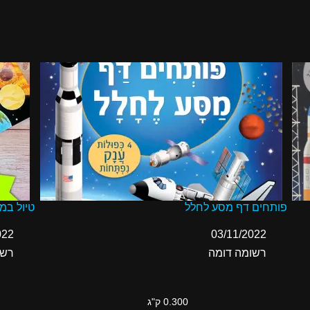
פותחים דף מסע לחלל
טיול במ
תאריך
03/11/2022
תאריך
022
בהקשר ל-
רשומה דומה
בהקשר 
רשו
0.300 ק"ג