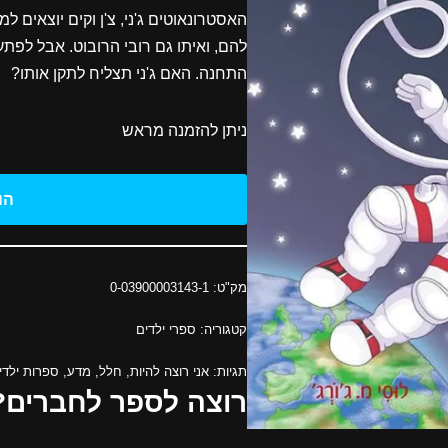
האסטרונאוטים ג'ני, צ'ן וקים יוצאים
להם, ואיתו גם רובי הרובוט. אבל לפת
התחנה. האם ג'ני תצליח לתקן אותו?
ניתן להזמנה מראש
הו
מק"ט:
0-03900003143-1
קטגוריה:
ספרי ילדים
תגיות:
אני רוצה להיות
,
חלל
,
מדע
,
ספרות ילדי
רוצה לספר לחברים?