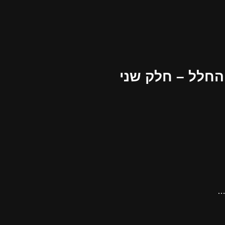
החלל – חלק שני
א…