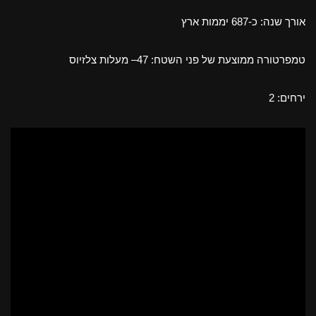
אורך שנה: כ-687 יממות ארץ
טמפרטורה ממוצעת של פני השטח: 47– מעלות צלזיוס
ירחים: 2