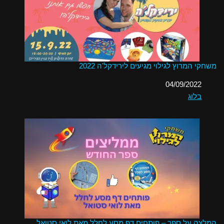
משחקי המרוץ לגילוי מגיעים לירידקל'ה 2022
תאריך
04/09/2022
בלוג
בהקשר ל-
המלצה על ספר – פותחים דף מסע לחלל מאת לואי סטואל