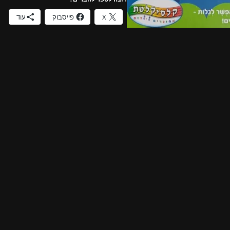
X
פייסבוק
עוד