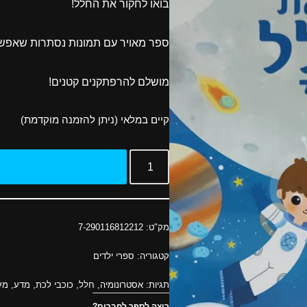
בואו לחקור את החלל!
ספר מאויר עם תמונות נסתרות שאפשר
מושלם להרפתקנים קטנים!
קיים במלאי (ניתן להזמנה מוקדמת)
מק"ט:
7-290116812212
קטגוריה:
ספרי ילדים
תגיות:
אסטרונומיה
,
חלל
,
כוכבי לכת
,
מדע
,
מע
רוצה לספר לחברים?