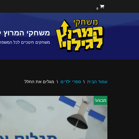
0
Skip
to
משחקי המרוץ לג
content
משחקים חינוכיים לכל המשפח
עמוד הבית
\
ספרי ילדים
\
מגלים את החלל
מבצע!