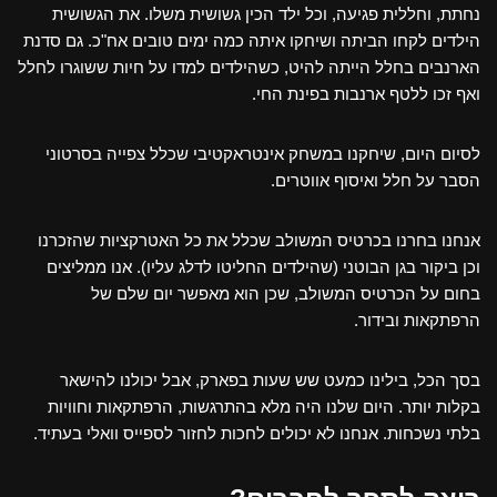
נחתת, וחללית פגיעה, וכל ילד הכין גשושית משלו. את הגשושית
הילדים לקחו הביתה ושיחקו איתה כמה ימים טובים אח"כ. גם סדנת
הארנבים בחלל הייתה להיט, כשהילדים למדו על חיות ששוגרו לחלל
ואף זכו ללטף ארנבות בפינת החי.
לסיום היום, שיחקנו במשחק אינטראקטיבי שכלל צפייה בסרטוני
הסבר על חלל ואיסוף אווטרים.
אנחנו בחרנו בכרטיס המשולב שכלל את כל האטרקציות שהזכרנו
וכן ביקור בגן הבוטני (שהילדים החליטו לדלג עליו). אנו ממליצים
בחום על הכרטיס המשולב, שכן הוא מאפשר יום שלם של
הרפתקאות ובידור.
בסך הכל, בילינו כמעט שש שעות בפארק, אבל יכולנו להישאר
בקלות יותר. היום שלנו היה מלא בהתרגשות, הרפתקאות וחוויות
בלתי נשכחות. אנחנו לא יכולים לחכות לחזור לספייס וואלי בעתיד.