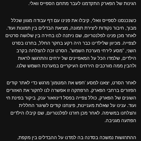
הגינות של הפארק התקדמנו לעבר מתחם הספייס וואלי.
כשנכנסנו לספייס וואלי, קיבלו את פנינו עם דף עבודה מגוון שכלל
מבוך, חיבור נקודות ליצירת תמונה, מציאת הבדלים בין תמונות ועוד.
לאחר מכן פנינו לפלנטריום, שם ניתנה לנו בחירה בין שלושה סרטים
לצפייה. מכיוון שלילדינו כבר היה רקע בחקר החלל, בחרנו בסרט
השני, "מסע לירחי מערכת השמש". הסרט זכה להצלחה בקרב
הילדים, שלמדו הכל על המאפיינים של ירחים והתרגשו לראות
ולהבין ממה מורכבים הירחים העיקריים במערכת השמש שלנו.
לאחר הסרט, יצאנו למסע 'חפש את המטמון' מרגש כדי לאתר קודים
הפזורים ברחבי הפארק. הרפתקה זו אפשרה לנו לחקור את האזורים
השונים של הפארק, כולל צפייה בפסל דינוזאור ענק, ביקור בפינת חי
ועוד. ענינו על שאלות מעניינות, פיצחנו קודים לשיגור החללית
והצלחנו במשימה. לאחר מכן חזרנו לפלנטריום, שם קיבלו הילדים
הפתעה מגניבה.
ההתרגשות נמשכה בסדנה בה למדנו על ההבדלים בין מקפת,