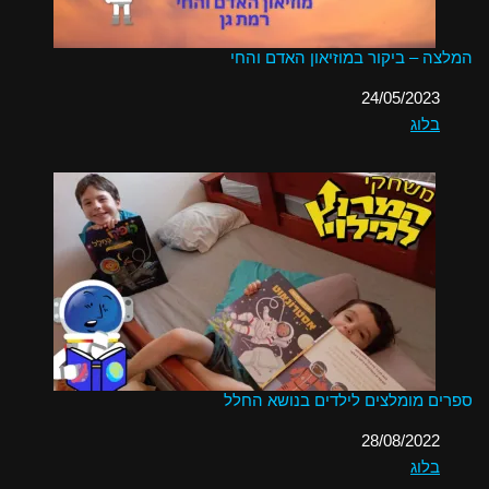
המלצה – ביקור במוזיאון האדם והחי
תאריך
24/05/2023
בלוג
בהקשר ל-
ספרים מומלצים לילדים בנושא החלל
תאריך
28/08/2022
בלוג
בהקשר ל-