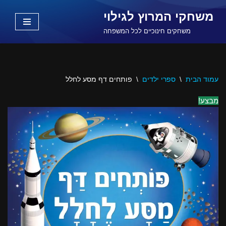
משחקי המרוץ לגילוי
Skip
משחקים חינוכיים לכל המשפחה
to
content
עמוד הבית
\
ספרי ילדים
\
פותחים דף מסע לחלל
מבצע!