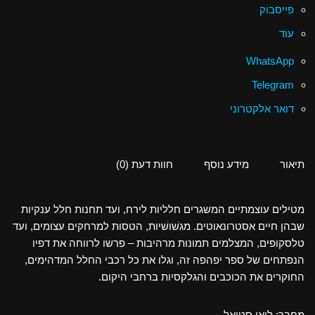
פייסבוק
עוד
WhatsApp
Telegram
דואר אלקטרוני
תיאור
מידע נוסף
חוות דעת (0)
מטילים עוצמתיים המשגרים חלליות לירח, ועד תחנות חלל ענקיות
שבהן חיים אסטרונאוטים. מגשׁושׁיות, הטסות למרחקים עצומים, ועד
טלסקופים, המצלמים תמונות מרהיבות – פִרשו לרווחה את דפיו
הנפתחים של ספר יפהפה זה, וגלו את כל רכבי החלל המדהימים,
החוקרים את הכוכבים והגלקסיות ברחבי היקום.
מחבר: לואי סטואל